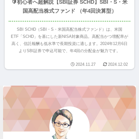
🔰初心者へ超解説【SBI証券 SCHD】SBI・S・米
国高配当株式ファンド （年4回決算型）
SBI SCHD（SBI・S・米国高配当株式ファンド）は、米国
ETF「SCHD」を基にした新NISA対象商品。高配当かつ増配率が
高く、信託報酬も低水準で長期投資に適します。2024年12月6日
よりSBI証券で申込可能で、年4回の分配金が魅力です。
2024.11.27
2024.12.02