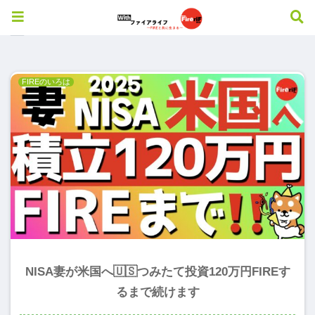
2025-01
FIREのいろは
NISA妻が米国へ🇺🇸つみたて投資120万円FIREす
るまで続けます