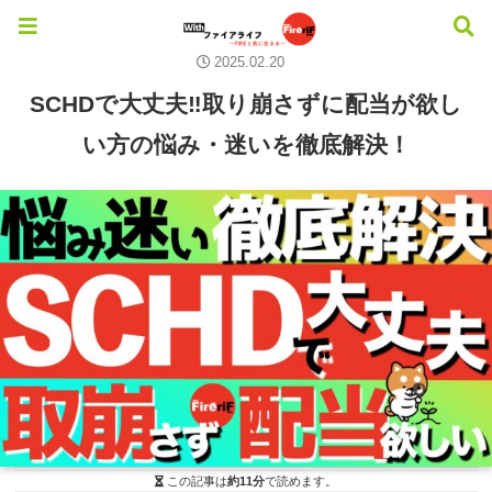
投資のいろは
SCHD
投資信託
2025.02.20
SCHDで大丈夫‼️取り崩さずに配当が欲し
い方の悩み・迷いを徹底解決！
この記事は
約11分
で読めます。