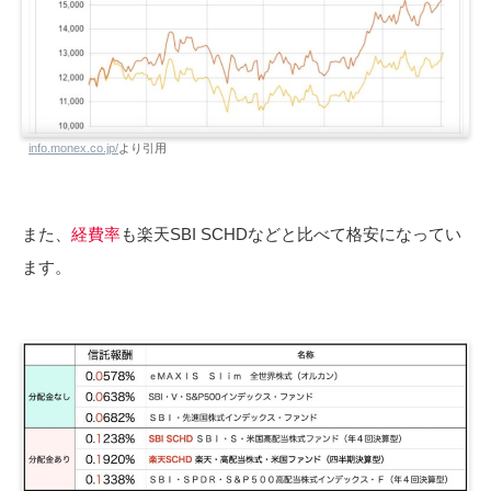
info.monex.co.jp/
より引用
また、
経費率
も楽天SBI SCHDなどと比べて格安になってい
ます。