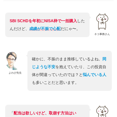
SBI SCHDを年初にNISA枠で一括購入
した
んだけど、
成績が不振で心配
だにゃ〜。
ネコ事務さん
確かに、不振のまま推移しているよね。
同
じような不安
を抱えていたり、この投資自
よわび先生
体が間違っていたのでは？と
悩んでいる人
も多いことだと思います。
「
配当は欲しいけど、取崩す方法はい