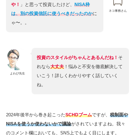
や！
」と思って投資したけど、
NISA枠
ネコ事務さん
は、別の投資信託に使うべきだったのか
に
ゃ〜。。
投資のスタイルがちゃんとあるんだね！
そ
れなら
大丈夫
！悩みと不安を徹底解決して
よわび先生
いこう！詳しくわかりやすく話していく
ね。
2024年後半から巻き起こった
SCHDブーム
ですが、
税制面や
NISAを使うか使わないかで議論
がされていますよね。我々
のコメント欄においても、SNS上でもよく目にします。