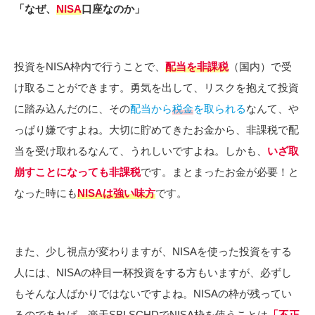
「なぜ、
NISA
口座なのか」
投資をNISA枠内で行うことで、
配当を非課税
（国内）で受
け取ることができます。勇気を出して、リスクを抱えて投資
に踏み込んだのに、その
配当から
税金
を取られる
なんて、や
っぱり嫌ですよね。大切に貯めてきたお金から、非課税で配
当を受け取れるなんて、うれしいですよね。しかも、
いざ取
崩すことになっても非課税
です。まとまったお金が必要！と
なった時にも
NISAは強い味方
です。
また、少し視点が変わりますが、NISAを使った投資をする
人には、NISAの枠目一杯投資をする方もいますが、必ずし
もそんな人ばかりではないですよね。NISAの枠が残ってい
るのであれば、楽天SBI SCHDでNISA枠を使うことは
「不正